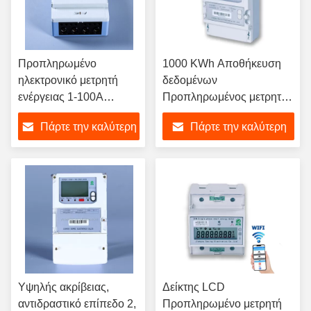
Προπληρωμένο
1000 KWh Αποθήκευση
ηλεκτρονικό μετρητή
δεδομένων
ενέργειας 1-100A
Προπληρωμένος μετρητής
Διάστημα ρεύματος ≤
ηλεκτρικής ενέργειας για
Πάρτε την καλύτερη
Πάρτε την καλύτερη
95% Αποθήκευση και
τη διαχείριση της
υγρασία εργασίας για
κατανάλωσης ενέργειας
τιμή
τιμή
διαχείριση και χρήση
ενέργειας
Υψηλής ακρίβειας,
Δείκτης LCD
αντιδραστικό επίπεδο 2,
Προπληρωμένο μετρητή