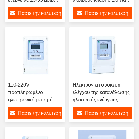
με περιοχή συχνοτήτων
περιοχή ρεύματος 1-100A
Πάρτε την καλύτερη
Πάρτε την καλύτερη
50-60 Hz και παροχή
και ακριβή απόδοση
ρεύματος AC/DC
τιμή
τιμή
110-220V
Ηλεκτρονική συσκευή
προπληρωμένο
ελέγχου της κατανάλωσης
ηλεκτρονικό μετρητή
ηλεκτρικής ενέργειας
ενέργειας με εύρος
κατηγορίας 1.0
Πάρτε την καλύτερη
Πάρτε την καλύτερη
συχνοτήτων 50-60Hz
και υγρασία
τιμή
τιμή
αποθήκευσης και
λειτουργίας ≤ 95%