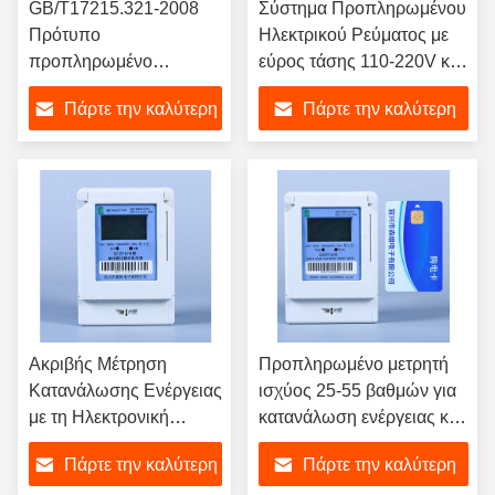
GB/T17215.321-2008
Σύστημα Προπληρωμένου
Πρότυπο
Ηλεκτρικού Ρεύματος με
προπληρωμένο
εύρος τάσης 110-220V και
ηλεκτρονικό μετρητή
Πρότυπο GB/T17215.321-
Πάρτε την καλύτερη
Πάρτε την καλύτερη
ενέργειας με ≤ 95%
2008
υγρασία αποθήκευσης
τιμή
τιμή
και λειτουργίας
Ακριβής Μέτρηση
Προπληρωμένο μετρητή
Κατανάλωσης Ενέργειας
ισχύος 25-55 βαθμών για
με τη Ηλεκτρονική
κατανάλωση ενέργειας και
Συσκευή Μέτρησης
γραμμή χαμηλής τάσης
Πάρτε την καλύτερη
Πάρτε την καλύτερη
Ενέργειας μας, Πρότυπο