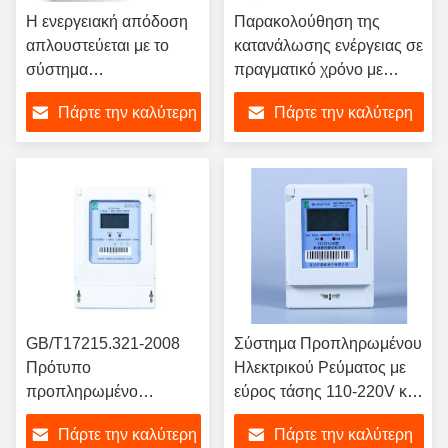
Η ενεργειακή απόδοση
Παρακολούθηση της
απλουστεύεται με το
κατανάλωσης ενέργειας σε
σύστημα
πραγματικό χρόνο με
παρακολούθησης
ηλεκτρονικό μετρητή
Πάρτε την καλύτερη
Πάρτε την καλύτερη
χρήσης ηλεκτρικής
ενέργειας με προπληρωμή
ενέργειας κλάσης 1.0 και
αποθήκευση δεδομένων
τιμή
τιμή
το πρότυπο
1000 KWh
GB/T17215.321-2008
GB/T17215.321-2008
Σύστημα Προπληρωμένου
Πρότυπο
Ηλεκτρικού Ρεύματος με
προπληρωμένο
εύρος τάσης 110-220V και
ηλεκτρονικό μετρητή
Πρότυπο GB/T17215.321-
Πάρτε την καλύτερη
Πάρτε την καλύτερη
ενέργειας με ≤ 95%
2008