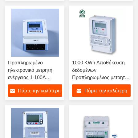
GB/T17215.321-2008
τιμή
τιμή
Προπληρωμένο
1000 KWh Αποθήκευση
ηλεκτρονικό μετρητή
δεδομένων
ενέργειας 1-100A
Προπληρωμένος μετρητής
Διάστημα ρεύματος ≤
ηλεκτρικής ενέργειας για
Πάρτε την καλύτερη
Πάρτε την καλύτερη
95% Αποθήκευση και
τη διαχείριση της
υγρασία εργασίας για
κατανάλωσης ενέργειας
τιμή
τιμή
διαχείριση και χρήση
ενέργειας