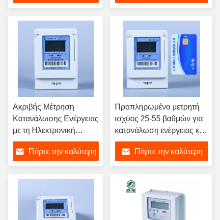
υγρασία αποθήκευσης
τιμή
τιμή
και λειτουργίας
Ακριβής Μέτρηση
Προπληρωμένο μετρητή
Κατανάλωσης Ενέργειας
ισχύος 25-55 βαθμών για
με τη Ηλεκτρονική
κατανάλωση ενέργειας και
Συσκευή Μέτρησης
γραμμή χαμηλής τάσης
Πάρτε την καλύτερη
Πάρτε την καλύτερη
Ενέργειας μας, Πρότυπο
GB/T17215.321-2008
τιμή
τιμή