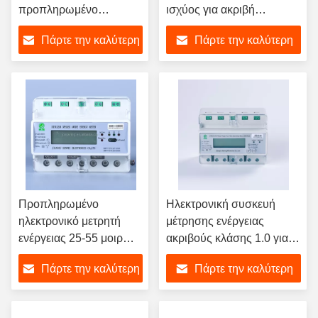
προπληρωμένο
ισχύος για ακριβή
ηλεκτρονικό μετρητή
παρακολούθηση χρήσης
Πάρτε την καλύτερη
Πάρτε την καλύτερη
ενέργειας με οθόνη LCD
ενέργειας και χρέωση
και αποθήκευση
τιμή
τιμή
δεδομένων 1000 KWh
Προπληρωμένο
Ηλεκτρονική συσκευή
ηλεκτρονικό μετρητή
μέτρησης ενέργειας
ενέργειας 25-55 μοιρών
ακριβούς κλάσης 1.0 για
με περιοχή συχνοτήτων
περιοχή ρεύματος 1-100A
Πάρτε την καλύτερη
Πάρτε την καλύτερη
50-60 Hz και παροχή
και ακριβή απόδοση
ρεύματος AC/DC
τιμή
τιμή