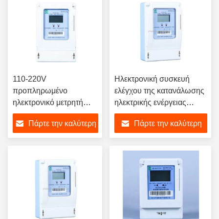
110-220V
Ηλεκτρονική συσκευή
προπληρωμένο
ελέγχου της κατανάλωσης
ηλεκτρονικό μετρητή
ηλεκτρικής ενέργειας
ενέργειας με εύρος
κατηγορίας 1.0
Πάρτε την καλύτερη
Πάρτε την καλύτερη
συχνοτήτων 50-60Hz
και υγρασία
τιμή
τιμή
αποθήκευσης και
λειτουργίας ≤ 95%