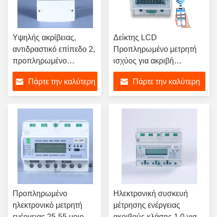
Υψηλής ακρίβειας,
Δείκτης LCD
αντιδραστικό επίπεδο 2,
Προπληρωμένο μετρητή
προπληρωμένο
ισχύος για ακριβή
ηλεκτρονικό μετρητή
παρακολούθηση χρήσης
Πάρτε την καλύτερη
Πάρτε την καλύτερη
ενέργειας με οθόνη LCD
ενέργειας και χρέωση
και αποθήκευση
τιμή
τιμή
δεδομένων 1000 KWh
Προπληρωμένο
Ηλεκτρονική συσκευή
ηλεκτρονικό μετρητή
μέτρησης ενέργειας
ενέργειας 25-55 μοιρών
ακριβούς κλάσης 1.0 για