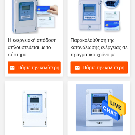
Η ενεργειακή απόδοση
Παρακολούθηση της
απλουστεύεται με το
κατανάλωσης ενέργειας σε
σύστημα
πραγματικό χρόνο με
παρακολούθησης
ηλεκτρονικό μετρητή
Πάρτε την καλύτερη
Πάρτε την καλύτερη
χρήσης ηλεκτρικής
ενέργειας με προπληρωμή
ενέργειας κλάσης 1.0 και
αποθήκευση δεδομένων
τιμή
τιμή
το πρότυπο
1000 KWh
GB/T17215.321-2008