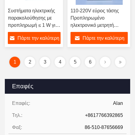
Συστήματα ηλεκτρικής
110-220V εύρος τάσης
παρακολούθησης με
Προπληρωμένο
προπληρωμή ≤ 1 W για
ηλεκτρονικό μετρητή
αποτελεσματικό έλεγχο
ενέργειας με αποθήκευση
Πάρτε την καλύτερη
Πάρτε την καλύτερη
ενέργειας
δεδομένων 1000 KWh και
ακρίβεια κλάσης 1.0
τιμή
τιμή
1
2
3
4
5
6
Επαφές
Επαφές:
Alan
Τηλ.:
+8617766392865
Φαξ:
86-510-87656669