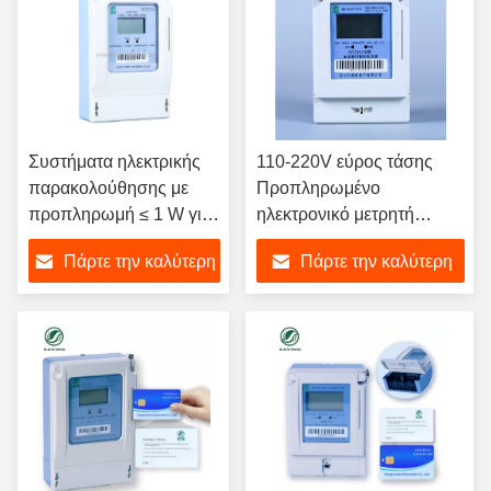
Συστήματα ηλεκτρικής
110-220V εύρος τάσης
παρακολούθησης με
Προπληρωμένο
προπληρωμή ≤ 1 W για
ηλεκτρονικό μετρητή
αποτελεσματικό έλεγχο
ενέργειας με αποθήκευση
Πάρτε την καλύτερη
Πάρτε την καλύτερη
ενέργειας
δεδομένων 1000 KWh και
ακρίβεια κλάσης 1.0
τιμή
τιμή