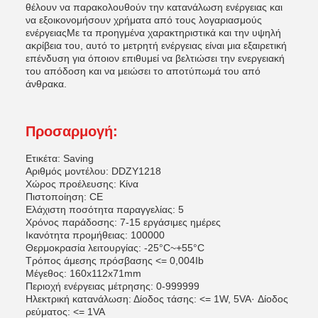
θέλουν να παρακολουθούν την κατανάλωση ενέργειας και
να εξοικονομήσουν χρήματα από τους λογαριασμούς
ενέργειαςΜε τα προηγμένα χαρακτηριστικά και την υψηλή
ακρίβεια του, αυτό το μετρητή ενέργειας είναι μια εξαιρετική
επένδυση για όποιον επιθυμεί να βελτιώσει την ενεργειακή
του απόδοση και να μειώσει το αποτύπωμά του από
άνθρακα.
Προσαρμογή:
Ετικέτα: Saving
Αριθμός μοντέλου: DDZY1218
Χώρος προέλευσης: Κίνα
Πιστοποίηση: CE
Ελάχιστη ποσότητα παραγγελίας: 5
Χρόνος παράδοσης: 7-15 εργάσιμες ημέρες
Ικανότητα προμήθειας: 100000
Θερμοκρασία λειτουργίας: -25°C~+55°C
Τρόπος άμεσης πρόσβασης <= 0,004Ib
Μέγεθος: 160x112x71mm
Περιοχή ενέργειας μέτρησης: 0-999999
Ηλεκτρική κατανάλωση: Δίοδος τάσης: <= 1W, 5VA· Δίοδος
ρεύματος: <= 1VA