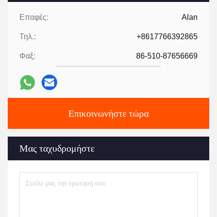
Επαφές:
Alan
Τηλ.:
+8617766392865
Φαξ:
86-510-87656669
Επικοινωνήστε τώρα
Μας ταχυδρομήστε