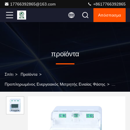
17766392865@163.com
+8617766392865
Απόσπασμα
προϊόντα
Σπίτι
>
Προϊόντα
>
Προπληρωμένος Ενεργειακός Μετρητής Ενιαίας Φάσης
>
Δείκτης LCD Ενιαίου Σταδίου Μετρητής Ενέργειας 220V 5A 0-
999999 Μέτρηση