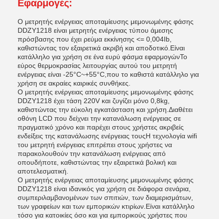
Εφαρμογές:
Ο μετρητής ενέργειας αποταμίευσης μεμονωμένης φάσης
DDZY1218 είναι μετρητής ενέργειας τύπου άμεσης
πρόσβασης που έχει ρεύμα εκκίνησης <= 0,004Ib,
καθιστώντας τον εξαιρετικά ακριβή και αποδοτικό.Είναι
κατάλληλο για χρήση σε ένα ευρύ φάσμα εφαρμογώνΤο
εύρος θερμοκρασίας λειτουργίας αυτού του μετρητή
ενέργειας είναι -25°C~+55°C,που το καθιστά κατάλληλο για
χρήση σε ακραίες καιρικές συνθήκες.
Ο μετρητής ενέργειας αποταμίευσης μεμονωμένης φάσης
DDZY1218 έχει τάση 220V και ζυγίζει μόνο 0,8kg,
καθιστώντας την εύκολη εγκατάσταση και χρήση.Διαθέτει
οθόνη LCD που δείχνει την κατανάλωση ενέργειας σε
πραγματικό χρόνο και παρέχει στους χρήστες ακριβείς
ενδείξεις της κατανάλωσης ενέργειας τουςΗ τεχνολογία wifi
του μετρητή ενέργειας επιτρέπει στους χρήστες να
παρακολουθούν την κατανάλωση ενέργειας από
οπουδήποτε, καθιστώντας την εξαιρετικά βολική και
αποτελεσματική.
Ο μετρητής ενέργειας αποταμίευσης μεμονωμένης φάσης
DDZY1218 είναι ιδανικός για χρήση σε διάφορα σενάρια,
συμπεριλαμβανομένων των σπιτιών, των διαμερισμάτων,
των γραφείων και των εμπορικών κτιρίων.Είναι κατάλληλο
τόσο για κατοικίες όσο και για εμπορικούς χρήστες που