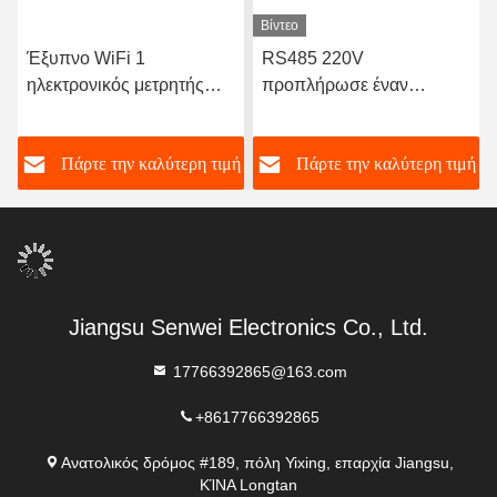
Βίντεο
Έξυπνο WiFi 1
RS485 220V
ηλεκτρονικός μετρητής
προπλήρωσε έναν
KWH ενιαίας φάσης
ηλεκτρικό μετρητή Rs485
ενεργειακών οργάνων
δύναμης μετρητών φάσης
ή
Πάρτε την καλύτερη τιμή
Πάρτε την καλύτερη τιμή
ελέγχου ραγών μετρητών
DIN φάσης
Jiangsu Senwei Electronics Co., Ltd.
17766392865@163.com
+8617766392865
Ανατολικός δρόμος #189, πόλη Yixing, επαρχία Jiangsu,
ΚΊΝΑ Longtan