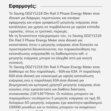
Εφαρμογές:
Το Saving DDZY1218 Din Rail 3 Phase Energy Meter είναι
ιδανικό για διάφορες περιπτώσεις και σενάρια
εφαρμογής.και κτίρια γραφείωνΟ μετρητής ενέργειας είναι
κατάλληλος για χρήση σε περιβάλλοντα με υψηλά επίπεδα
υγρασίας, όπως οι τροπικές περιοχές.
Με τη δυνατότητα τηλεχειρισμού του, το Saving DDZY1218
Din Rail 3 Phase Energy Meter είναι ιδανικό για
καταστάσεις όπου ο μετρητής ενέργειας είναι δύσκολο να
προσπεραστεί.διευκολύνοντας την παρακολούθηση της
κατανάλωσης ενέργειαςΜε τη διαθεσιμότητα wifi, ο
μετρητής ενέργειας μπορεί να ελεγχθεί από μια κινητή
συσκευή.
Το Saving DDZY1218 Din Rail 3 Phase Energy Meter είναι
διαθέσιμο σε δύο παραλλαγές - 60A και 63A. Η παραλλαγή
60A είναι ιδανική για νοικοκυριά με υψηλή κατανάλωση
ενέργειας,ενώ η παραλλαγή 63A είναι ιδανική για
βιομηχανική και εμπορική χρήσηΟ μετρητής ενέργειας είναι
εύκολος στην εγκατάσταση και διαθέτει διάσταση
συσκευασίας 218*145*70mm. Οι πελάτες μπορούν να
παραγγείλουν τουλάχιστον 5 μετρητές ενέργειας σε τιμή 35
δολαρίων.5Ο μετρητής ενέργειας έχει ικανότητα εφοδιασμού
100000 μονάδων και οι πελάτες μπορούν να αναμένουν