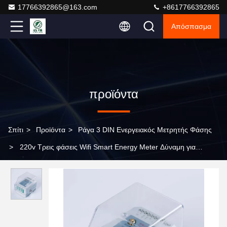
17766392865@163.com
+8617766392865
Απόσπασμα
προϊόντα
Σπίτι
>
Προϊόντα
>
Ράγα 3 DIN Ενεργειακός Μετρητής Φάσης
>
220v Τρεις φάσεις Wifi Smart Energy Meter Δύναμη για
παρακολούθηση της κατανάλωσης ενέργειας σε πραγματικό
χρόνο