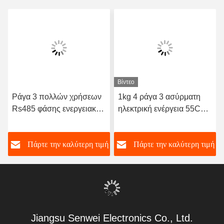
Βίντεο
Ράγα 3 πολλών χρήσεων
1kg 4 ράγα 3 ασύρματη
Rs485 φάσης ενεργειακός
ηλεκτρική ενέργεια 55C
μετρητής 50Hz cOem
καλωδίων DIN Wifi
Perpaid DIN ενεργειακών
Lorawan ενεργειακών
ή
Πάρτε την καλύτερη τιμή
Πάρτε την καλύτερη τιμή
μετρητών
μετρητών φάσης
Jiangsu Senwei Electronics Co., Ltd.