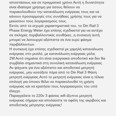
αποστάσεως και σε πραγματικό χρόνο.Αυτή η δυνατότητα
είναι ιδιαίτερα χρήσιμη για όσους θέλουν να
παρακολουθούν την κατανάλωση ενέργειας τους και να
κάνουν προσαρμογές στις συνήθειες χρήσης τους για να
μειώσουν τους λογαριασμούς τους.
Εκτός από τα ισχυρά χαρακτηριστικά του, το Din Rail 3
Phase Energy Meter έχει επίσης σχεδιαστεί για να αντέχει
σε σκληρές περιβαλλοντικές συνθήκες.,η συσκευή αυτή
μπορεί να λειτουργεί αξιόπιστα σε ένα ευρύ φάσμα
περιβάλλοντων.
Η συσκευή έχει επίσης σχεδιαστεί με χαμηλή κατανάλωση
ενέργειας στο μυαλό, με κατανάλωση ενέργειας μόλις
2W.Αυτό σημαίνει ότι είναι ενεργειακά αποδοτικό και δεν θα
συμβάλει σημαντικά στη συνολική κατανάλωση ενέργειας.
Αν ψάχνετε για ένα αξιόπιστο και αποδοτικό μετρητή
ενέργειας, μην κοιτάξετε πέρα από το Din Rail 3 Φάση
μετρητή ενέργειας.Αυτό το μετρητή ενέργειας είναι η τέλεια
επιλογή για όποιον θέλει να παρακολουθεί τη χρήση
ενέργειας και να κρατήσει τους λογαριασμούς του υπό
έλεγχο.
Παραγγείλετε το 220v 3 φάσεις wifi έξυπνο μετρητή
ενέργειας σήμερα και απολαύστε τα οφέλη της ακριβούς και
αποδοτικής μέτρησης ενέργειας!