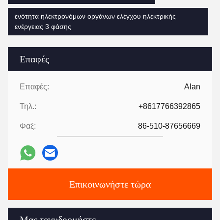
ενότητα ηλεκτρονόμων οργάνων ελέγχου ηλεκτρικής
ενέργειας 3 φάσης
Επαφές
Επαφές:
Alan
Τηλ.:
+8617766392865
Φαξ:
86-510-87656669
Επικοινωνήστε τώρα
Μας ταχυδρομήστε