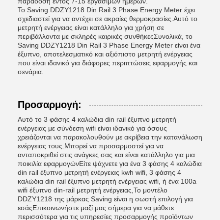
παράδοση εντός 7-15 εργάσιμων ημερών.
Το Saving DDZY1218 Din Rail 3 Phase Energy Meter έχει
σχεδιαστεί για να αντέχει σε ακραίες θερμοκρασίες.Αυτό το
μετρητή ενέργειας είναι κατάλληλο για χρήση σε
περιβάλλοντα με σκληρές καιρικές συνθήκεςΣυνολικά, το
Saving DDZY1218 Din Rail 3 Phase Energy Meter είναι ένα
έξυπνο, αποτελεσματικό και αξιόπιστο μετρητή ενέργειας
που είναι ιδανικό για διάφορες περιπτώσεις εφαρμογής και
σενάρια.
Προσαρμογή:
Αυτό το 3 φάσης 4 καλώδια din rail έξυπνο μετρητή
ενέργειας με σύνδεση wifi είναι ιδανικό για όσους
χρειάζονται να παρακολουθούν με ακρίβεια την κατανάλωση
ενέργειας τους.Μπορεί να προσαρμοστεί για να
ανταποκριθεί στις ανάγκες σας και είναι κατάλληλο για μια
ποικιλία εφαρμογώνΕίτε ψάχνετε για ένα 3 φάσης 4 καλώδια
din rail έξυπνο μετρητή ενέργειας kwh wifi, 3 φάσης 4
καλώδια din rail έξυπνο μετρητή ενέργειας wifi, ή ένα 100a
wifi έξυπνο din-rail μετρητή ενέργειας,Το μοντέλο
DDZY1218 της μάρκας Saving είναι η σωστή επιλογή για
εσάςΕπικοινωνήστε μαζί μας σήμερα για να μάθετε
περισσότερα για τις υπηρεσίες προσαρμογής προϊόντων