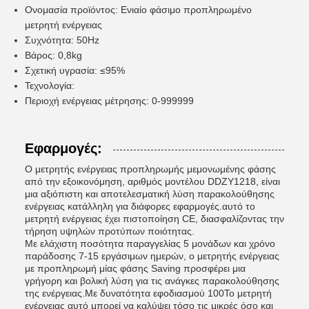
Ονομασία προϊόντος: Ενιαίο φάσιμο προπληρωμένο
μετρητή ενέργειας
Συχνότητα: 50Hz
Βάρος: 0,8kg
Σχετική υγρασία: ≤95%
Τεχνολογία:
Περιοχή ενέργειας μέτρησης: 0-999999
Εφαρμογές:
Ο μετρητής ενέργειας προπληρωμής μεμονωμένης φάσης
από την εξοικονόμηση, αριθμός μοντέλου DDZY1218, είναι
μια αξιόπιστη και αποτελεσματική λύση παρακολούθησης
ενέργειας κατάλληλη για διάφορες εφαρμογές.αυτό το
μετρητή ενέργειας έχει πιστοποίηση CE, διασφαλίζοντας την
τήρηση υψηλών προτύπων ποιότητας.
Με ελάχιστη ποσότητα παραγγελίας 5 μονάδων και χρόνο
παράδοσης 7-15 εργάσιμων ημερών, ο μετρητής ενέργειας
με προπληρωμή μίας φάσης Saving προσφέρει μια
γρήγορη και βολική λύση για τις ανάγκες παρακολούθησης
της ενέργειας.Με δυνατότητα εφοδιασμού 100Το μετρητή
ενέργειας αυτό μπορεί να καλύψει τόσο τις μικρές όσο και