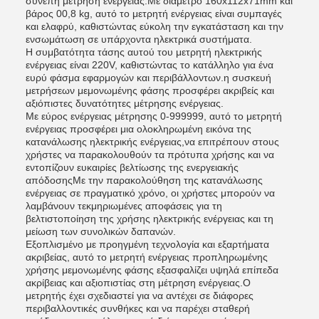
συνεπή μέτρηση ενέργειας.Με διάμετρο 160x112x71mm και
βάρος 00,8 kg, αυτό το μετρητή ενέργειας είναι συμπαγές
και ελαφρύ, καθιστώντας εύκολη την εγκατάσταση και την
ενσωμάτωση σε υπάρχοντα ηλεκτρικά συστήματα.
Η συμβατότητα τάσης αυτού του μετρητή ηλεκτρικής
ενέργειας είναι 220V, καθιστώντας το κατάλληλο για ένα
ευρύ φάσμα εφαρμογών και περιβάλλοντων.η συσκευή
μετρήσεων μεμονωμένης φάσης προσφέρει ακριβείς και
αξιόπιστες δυνατότητες μέτρησης ενέργειας.
Με εύρος ενέργειας μέτρησης 0-999999, αυτό το μετρητή
ενέργειας προσφέρει μια ολοκληρωμένη εικόνα της
κατανάλωσης ηλεκτρικής ενέργειας,να επιτρέπουν στους
χρήστες να παρακολουθούν τα πρότυπα χρήσης και να
εντοπίζουν ευκαιρίες βελτίωσης της ενεργειακής
απόδοσηςΜε την παρακολούθηση της κατανάλωσης
ενέργειας σε πραγματικό χρόνο, οι χρήστες μπορούν να
λαμβάνουν τεκμηριωμένες αποφάσεις για τη
βελτιστοποίηση της χρήσης ηλεκτρικής ενέργειας και τη
μείωση των συνολικών δαπανών.
Εξοπλισμένο με προηγμένη τεχνολογία και εξαρτήματα
ακριβείας, αυτό το μετρητή ενέργειας προπληρωμένης
χρήσης μεμονωμένης φάσης εξασφαλίζει υψηλά επίπεδα
ακρίβειας και αξιοπιστίας στη μέτρηση ενέργειας.Ο
μετρητής έχει σχεδιαστεί για να αντέχει σε διάφορες
περιβαλλοντικές συνθήκες και να παρέχει σταθερή