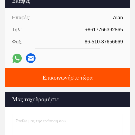
Επαφές
Επαφές:
Alan
Τηλ.:
+8617766392865
Φαξ:
86-510-87656669
Επικοινωνήστε τώρα
Μας ταχυδρομήστε