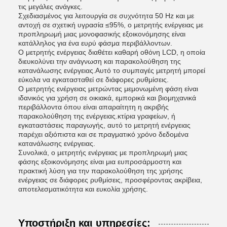
τις μεγάλες ανάγκες.
Σχεδιασμένος για λειτουργία σε συχνότητα 50 Hz και με
αντοχή σε σχετική υγρασία ≤95%, ο μετρητής ενέργειας με
προπληρωμή μιας μονοφασικής εξοικονόμησης είναι
κατάλληλος για ένα ευρύ φάσμα περιβάλλοντων.
Ο μετρητής ενέργειας διαθέτει καθαρή οθόνη LCD, η οποία
διευκολύνει την ανάγνωση και παρακολούθηση της
κατανάλωσης ενέργειας.Αυτό το συμπαγές μετρητή μπορεί
εύκολα να εγκατασταθεί σε διάφορες ρυθμίσεις.
Ο μετρητής ενέργειας μετρώντας μεμονωμένη φάση είναι
ιδανικός για χρήση σε οικιακά, εμπορικά και βιομηχανικά
περιβάλλοντα όπου είναι απαραίτητη η ακριβής
παρακολούθηση της ενέργειας.κτίρια γραφείων, ή
εγκαταστάσεις παραγωγής, αυτό το μετρητή ενέργειας
παρέχει αξιόπιστα και σε πραγματικό χρόνο δεδομένα
κατανάλωσης ενέργειας.
Συνολικά, ο μετρητής ενέργειας με προπληρωμή μιας
φάσης εξοικονόμησης είναι μια ευπροσάρμοστη και
πρακτική λύση για την παρακολούθηση της χρήσης
ενέργειας σε διάφορες ρυθμίσεις, προσφέροντας ακρίβεια,
αποτελεσματικότητα και ευκολία χρήσης.
Υποστήριξη και υπηρεσίες: