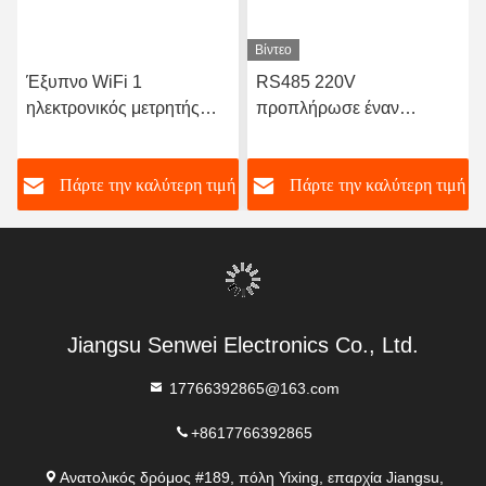
Βίντεο
Έξυπνο WiFi 1
RS485 220V
ηλεκτρονικός μετρητής
προπλήρωσε έναν
KWH ενιαίας φάσης
ηλεκτρικό μετρητή Rs485
ενεργειακών οργάνων
δύναμης μετρητών φάσης
ή
Πάρτε την καλύτερη τιμή
Πάρτε την καλύτερη τιμή
ελέγχου ραγών μετρητών
DIN φάσης
Jiangsu Senwei Electronics Co., Ltd.
17766392865@163.com
+8617766392865
Ανατολικός δρόμος #189, πόλη Yixing, επαρχία Jiangsu,