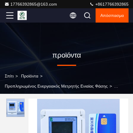
17766392865@163.com
+8617766392865
Απόσπασμα
προϊόντα
Σπίτι
>
Προϊόντα
>
Προπληρωμένος Ενεργειακός Μετρητής Ενιαίας Φάσης
>
Μονόφασμα μετρητή με οθόνη LCD για ακριβή μέτρηση ενέργειας
ελαφρύ σε 0,8kg